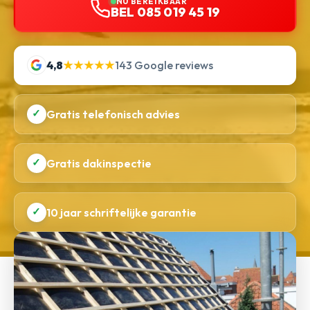
NU BEREIKBAAR
BEL 085 019 45 19
4,8
★★★★★
143 Google reviews
✓
Gratis telefonisch advies
✓
Gratis dakinspectie
✓
10 jaar schriftelijke garantie