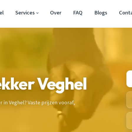
el
Services
Over
FAQ
Blogs
Cont
kker Veghel
in Veghel? Vaste prijzen vooraf,