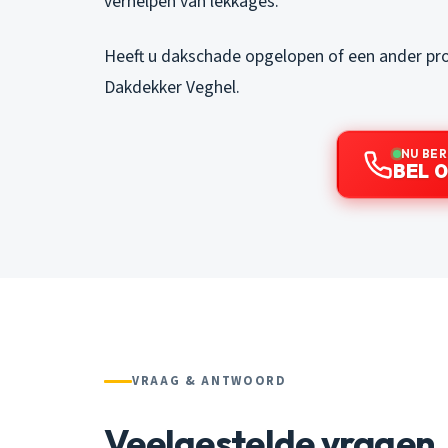
verhelpen van lekkages.
Heeft u dakschade opgelopen of een ander p
Dakdekker Veghel.
NU BE
BEL 0
VRAAG & ANTWOORD
Veelgestelde vragen