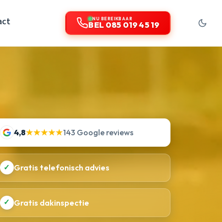
act
NU BEREIKBAAR
BEL 085 019 45 19
4,8
★★★★★
143 Google reviews
✓
Gratis telefonisch advies
✓
Gratis dakinspectie