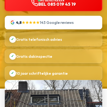
NU BEREIKBAAR
BEL 085 019 45 19
4,8
★★★★★
143 Google reviews
✓
Gratis telefonisch advies
✓
Gratis dakinspectie
✓
10 jaar schriftelijke garantie