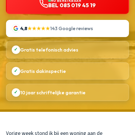
NU BEREIKBAAR
BEL 085 019 45 19
4,8
★★★★★
143 Google reviews
✓
Gratis telefonisch advies
✓
Gratis dakinspectie
✓
10 jaar schriftelijke garantie
Vorige week stond ik bij een woning aan de