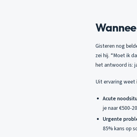
Wanneer
Gisteren nog belde
zei hij. “Moet ik d
het antwoord is: ja
Uit ervaring weet 
Acute noodsitu
je naar €500-2
Urgente proble
85% kans op sc