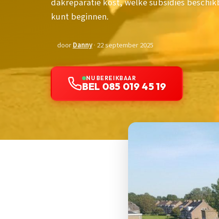
dakreparatie kost, welke subsidies beschikb
kunt beginnen.
door
Danny
· 22 september 2025
NU BEREIKBAAR
BEL 085 019 45 19