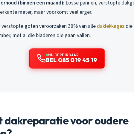
derhoud (binnen een maand):
Losse pannen, verstopte dakgot
ierkante meter, maar voorkomt veel erger.
: verstopte goten veroorzaken 30% van alle
daklekkages
die 
mber, met al die bladeren die gaan vallen.
NU BEREIKBAAR
BEL 085 019 45 19
t dakreparatie voor oudere
en?