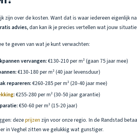
ijk zijn over de kosten. Want dat is waar iedereen eigenlijk n
ratis advies
, dan kan ik je precies vertellen wat jouw situati
ee te geven van wat je kunt verwachten:
kpannen vervangen:
€130-210 per m² (gaan 75 jaar mee)
pannen:
€130-180 per m² (40 jaar levensduur)
ak repareren:
€260-285 per m² (20-40 jaar mee)
kking
:
€255-280 per m² (30-50 jaar garantie)
paratie:
€50-60 per m² (15-20 jaar)
eggen: deze
prijzen
zijn voor onze regio. In de Randstad betaal
r in Veghel zitten we gelukkig wat gunstiger.