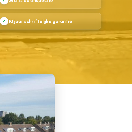
✓
Gratis dakinspectie
✓
10 jaar schriftelijke garantie