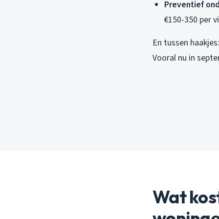
Preventief on
€150-350 per v
En tussen haakjes
Vooral nu in septe
Wat kos
woning