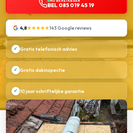
NU BEREIKBAAR
BEL 085 019 45 19
4,8
★★★★★
143 Google reviews
✓
Gratis telefonisch advies
✓
Gratis dakinspectie
✓
10 jaar schriftelijke garantie