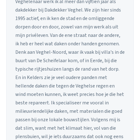
Veghelenaar werk ik al meer dan vijftien jaar als
dakdekker bij Dakdekker Veghel. We zijn hier sinds
1995 actief, en ik ken de stad en de omliggende
dorpen door en door, zowel van mijn werk als uit
mijn privéleven. Van de ene straat naar de andere,
ik heb er heel wat daken onder handen genomen.
Denk aan Veghel-Noord, waar ik vaak bij villa's in de
buurt van De Scheifelaar kom, of in Eerde, bij die
typische rijtjeshuizen langs de rand van het dorp.
En in Kelders zie je veel oudere panden met
hellende daken die tegen de Veghelse regen en
wind moeten kunnen, ik weet precies hoe je die het
beste repareert. Ik specialiseer me vooral in
milieuvriendelijke daken, met materialen die goed
passen bij onze lokale bouwstijlen. Volgens mij is
dat slim, want met het klimaat hier, vol van die
plensbuien, wil je iets duurzaams dat ook nog eens