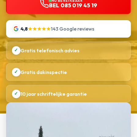
NU BEREIKBAAR
BEL 085 019 45 19
4,8
★★★★★
143 Google reviews
✓
Gratis telefonisch advies
✓
Gratis dakinspectie
✓
10 jaar schriftelijke garantie