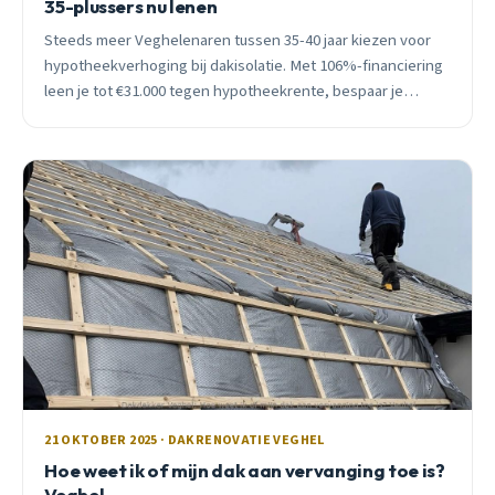
35-plussers nu lenen
Steeds meer Veghelenaren tussen 35-40 jaar kiezen voor
hypotheekverhoging bij dakisolatie. Met 106%-financiering
leen je tot €31.000 tegen hypotheekrente, bespaar je
€480/jaar energie, en stijgt je woningwaarde met 196%.
21 OKTOBER 2025 · DAKRENOVATIE VEGHEL
Hoe weet ik of mijn dak aan vervanging toe is?
Veghel