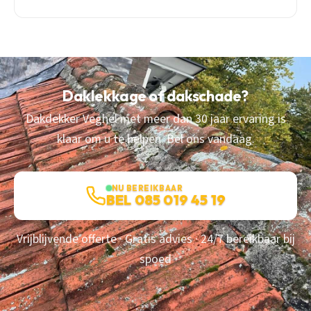
Lokale dakdekker legt uit waarom nu het perfecte moment
is.
Daklekkage of dakschade?
Dakdekker Veghel met meer dan 30 jaar ervaring is
klaar om u te helpen. Bel ons vandaag.
NU BEREIKBAAR
BEL 085 019 45 19
Vrijblijvende offerte · Gratis advies · 24/7 bereikbaar bij
spoed